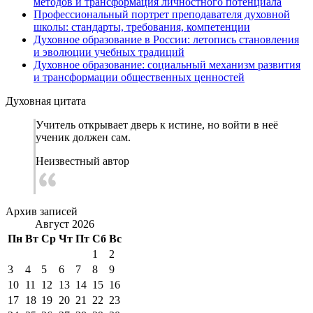
методов и трансформация личностного потенциала
Профессиональный портрет преподавателя духовной
школы: стандарты, требования, компетенции
Духовное образование в России: летопись становления
и эволюции учебных традиций
Духовное образование: социальный механизм развития
и трансформации общественных ценностей
Духовная цитата
Учитель открывает дверь к истине, но войти в неё
ученик должен сам.
Неизвестный автор
Архив записей
Август 2026
Пн
Вт
Ср
Чт
Пт
Сб
Вс
1
2
3
4
5
6
7
8
9
10
11
12
13
14
15
16
17
18
19
20
21
22
23