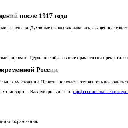
ений после 1917 года
тью разрушена. Духовные школы закрывались, священнослужите
мигрировать. Церковное образование практически прекратило 
современной России
тельных учреждений. Церковь получает возможность возродить с
ных стандартов. Важную роль играют
профессиональные критери
диции образования.