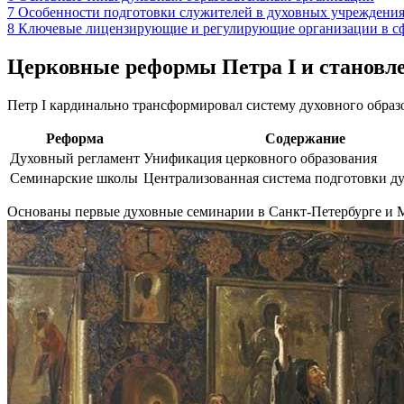
7
Особенности подготовки служителей в духовных учреждени
8
Ключевые лицензирующие и регулирующие организации в сф
Церковные реформы Петра I и становл
Петр I кардинально трансформировал систему духовного образ
Реформа
Содержание
Духовный регламент
Унификация церковного образования
Семинарские школы
Централизованная система подготовки д
Основаны первые духовные семинарии в Санкт-Петербурге и М