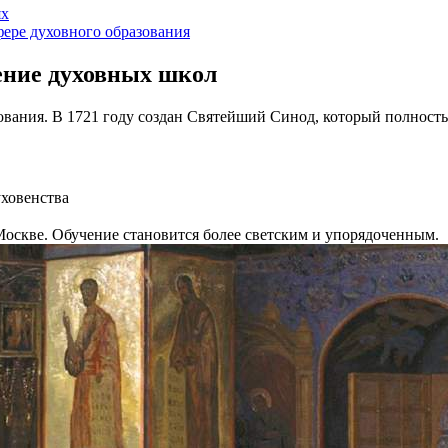
ях
ере духовного образования
ение духовных школ
ования. В 1721 году создан Святейший Синод, который полност
уховенства
оскве. Обучение становится более светским и упорядоченным.