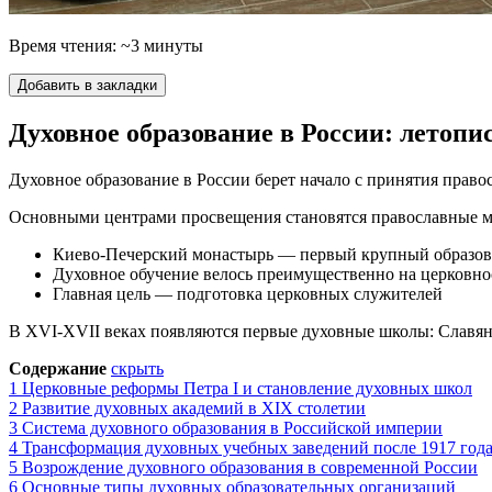
Время чтения: ~3 минуты
Добавить в закладки
Духовное образование в России: летоп
Духовное образование в России берет начало с принятия право
Основными центрами просвещения становятся православные мо
Киево-Печерский монастырь — первый крупный образов
Духовное обучение велось преимущественно на церковно
Главная цель — подготовка церковных служителей
В XVI-XVII веках появляются первые духовные школы: Славяно
Содержание
скрыть
1
Церковные реформы Петра I и становление духовных школ
2
Развитие духовных академий в XIX столетии
3
Система духовного образования в Российской империи
4
Трансформация духовных учебных заведений после 1917 год
5
Возрождение духовного образования в современной России
6
Основные типы духовных образовательных организаций