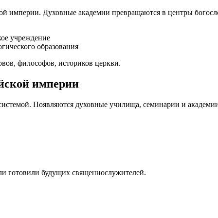
ской империи. Духовные академии превращаются в центры богосл
кое учреждение
огического образования
овов, философов, историков церкви.
ийской империи
системой. Появляются духовные училища, семинарии и академии 
ли готовили будущих священнослужителей.