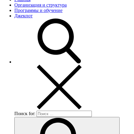
Организация и структура
Программы и обучение
Джекпот
Поиск for: