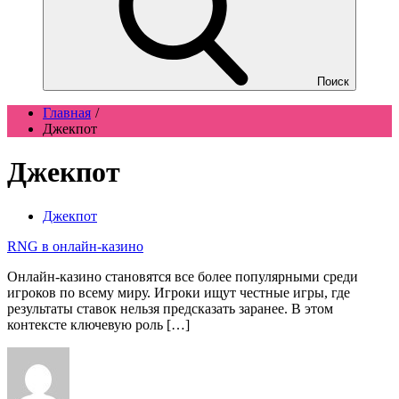
Поиск
Главная
Джекпот
Джекпот
Джекпот
RNG в онлайн-казино
Онлайн-казино становятся все более популярными среди
игроков по всему миру. Игроки ищут честные игры, где
результаты ставок нельзя предсказать заранее. В этом
контексте ключевую роль […]