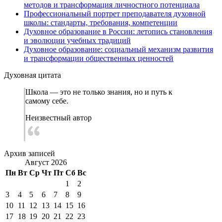
методов и трансформация личностного потенциала
Профессиональный портрет преподавателя духовной
школы: стандарты, требования, компетенции
Духовное образование в России: летопись становления
и эволюции учебных традиций
Духовное образование: социальный механизм развития
и трансформации общественных ценностей
Духовная цитата
Школа — это не только знания, но и путь к
самому себе.
Неизвестный автор
Архив записей
Август 2026
Пн
Вт
Ср
Чт
Пт
Сб
Вс
1
2
3
4
5
6
7
8
9
10
11
12
13
14
15
16
17
18
19
20
21
22
23