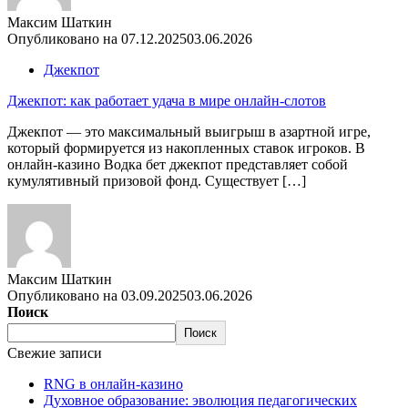
Максим Шаткин
Опубликовано на
07.12.2025
03.06.2026
Джекпот
Джекпот: как работает удача в мире онлайн-слотов
Джекпот — это максимальный выигрыш в азартной игре,
который формируется из накопленных ставок игроков. В
онлайн-казино Водка бет джекпот представляет собой
кумулятивный призовой фонд. Существует […]
Максим Шаткин
Опубликовано на
03.09.2025
03.06.2026
Поиск
Поиск
Свежие записи
RNG в онлайн-казино
Духовное образование: эволюция педагогических